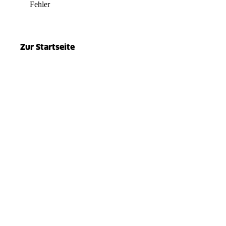
Fehler
el.split(...).at is not a function
Zur Startseite