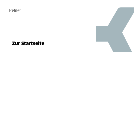
Fehler
500
el.split(...).at is not a function
Zur Startseite