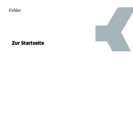
Fehler
500
el.split(...).at is not a function
Zur Startseite